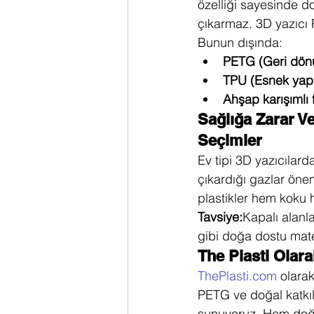
özelliği sayesinde d
çıkarmaz. 3D yazıcı
Bunun dışında:
PETG (Geri dönüş
TPU (Esnek yapı
Ahşap karışımlı 
Sağlığa Zarar V
Seçimler
Ev tipi 3D yazıcılard
çıkardığı gazlar öne
plastikler hem koku 
Tavsiye:
Kapalı alanl
gibi doğa dostu mater
The Plasti Olar
ThePlasti.com
 olara
PETG ve doğal katkılı
sunuyoruz. Hem doğa