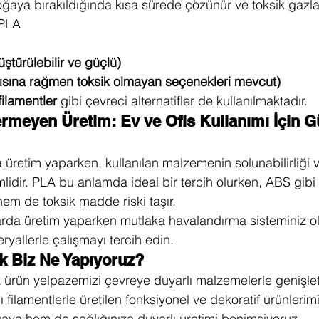
oğaya bırakıldığında kısa sürede çözünür ve toksik gazla
 PLA
türülebilir ve güçlü)
sına rağmen toksik olmayan seçenekleri mevcut)
filamentler
 gibi çevreci alternatifler de kullanılmaktadır.
ermeyen Üretim: Ev ve Ofis Kullanımı İçin G
a üretim yaparken, kullanılan malzemenin solunabilirliği ve
mlidir. PLA bu anlamda ideal bir tercih olurken, ABS gibi
hem de toksik madde riski taşır.
arda üretim yaparken mutlaka havalandırma sisteminiz o
yallerle çalışmayı tercih edin.
ak Biz Ne Yapıyoruz?
k ürün yelpazemizi çevreye duyarlı malzemelerle genişlet
 filamentlerle üretilen fonksiyonel ve dekoratif ürünlerimi
ya hem de sağlığınıza duyarlı üretimi benimsiyoruz.