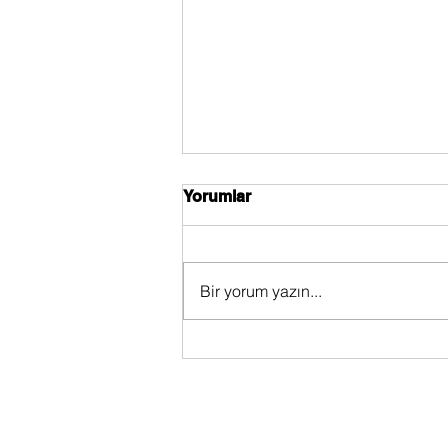
Yorumlar
Bir yorum yazın...
Oturma Odası Dekorasyon
Önerileri
Alışveriş