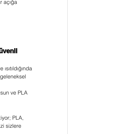
r açığa 
üvenli 
 ısıtıldığında 
 geleneksel 
lsun ve PLA 
iyor; PLA, 
zi sizlere 