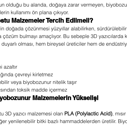
oğun olduğu bu alanda, doğaya zarar vermeyen, biyobozu
rin kullanımı ön plana çıkıyor.
tu Malzemeler Tercih Edilmeli?
in doğada çözünmesi yüzyıllar alabilirken, sürdürülebilir
ra çözüm bulmayı amaçlıyor. Bu sebeple 3D yazıcılarda ku
 duyarlı olması, hem bireysel üreticiler hem de endüstriye
 azaltır
ığında çevreyi kirletmez
bilir veya biyobozunur nitelik taşır
çısından toksik madde içermez
yobozunur Malzemelerin Yükselişi
tu 3D yazıcı malzemesi olan 
PLA (Polylactic Acid)
, mısır
ğer yenilenebilir bitki bazlı hammaddelerden üretilir. Bi