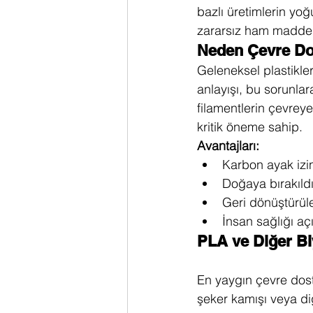
bazlı üretimlerin y
zararsız ham maddele
Neden Çevre Dos
Geleneksel plastikler
anlayışı, bu sorunla
filamentlerin çevreye
kritik öneme sahip.
Avantajları:
Karbon ayak izini
Doğaya bırakıld
Geri dönüştürüle
İnsan sağlığı a
PLA ve Diğer Bi
En yaygın çevre dos
şeker kamışı veya di