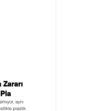
 Zararı 
 Pla
lmıyor, aynı 
likle plastik 