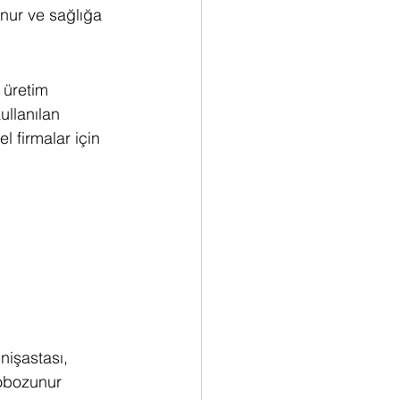
nur ve sağlığa 
 üretim 
llanılan 
l firmalar için 
 nişastası, 
yobozunur 