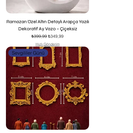
Ramazan Özel Altın Detaylı Arapça Yazılı
Dekoratif Ay Vazo – Çiçeksiz
Normal Fiyat
İndirimli Fiyat
₺399,99
₺349,99
Hızlı Gönderim
Sevgililer Günü