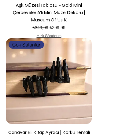
Aşk Müzesi Tablosu – Gold Mini
Çerçeveler 6’lı Mini Müze Dekoru |
Museum Of Us K
Normal Fiyat
İndirimli Fiyat
₺349,99
₺299,99
Hızlı Gönderim
Çok Satanlar
Canavar Eli Kitap Ayracı | Korku Temalı