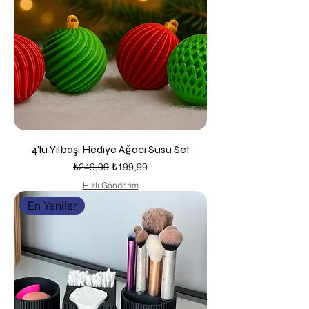
4'lü Yılbaşı Hediye Ağacı Süsü Set
Normal Fiyat
İndirimli Fiyat
₺249,99
₺199,99
Hızlı Gönderim
En Yeniler