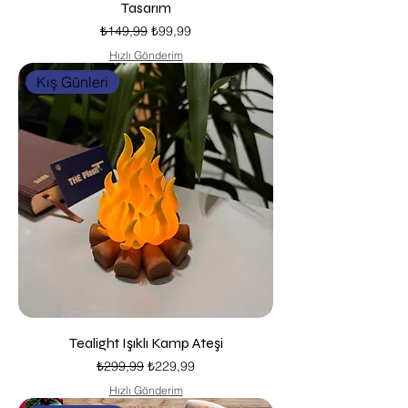
Tasarım
Normal Fiyat
İndirimli Fiyat
₺149,99
₺99,99
Hızlı Gönderim
Kış Günleri
Tealight Işıklı Kamp Ateşi
Normal Fiyat
İndirimli Fiyat
₺299,99
₺229,99
Hızlı Gönderim