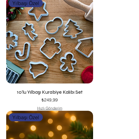
Yılbaşı Özel
10'lu Yılbaşı Kurabiye Kalıbı Set
Fiyat
₺249,99
Hızlı Gönderim
Yılbaşı Özel