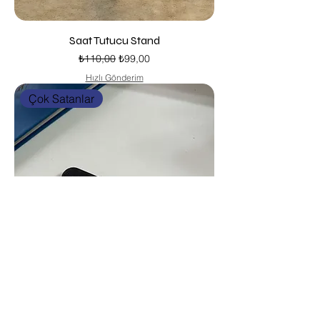
Saat Tutucu Stand
Normal Fiyat
İndirimli Fiyat
₺110,00
₺99,00
Hızlı Gönderim
Çok Satanlar
Gongtgi Beştaş Oyunu