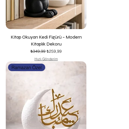
Kitap Okuyan Kedi Figürü – Modern
Kitaplık Dekoru
Normal Fiyat
İndirimli Fiyat
₺349,99
₺259,99
Hızlı Gönderim
Ramazan Özel