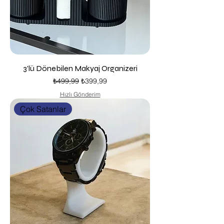
3'lü Dönebilen Makyaj Organizeri
Normal Fiyat
İndirimli Fiyat
₺499,99
₺399,99
Hızlı Gönderim
Çok Satanlar